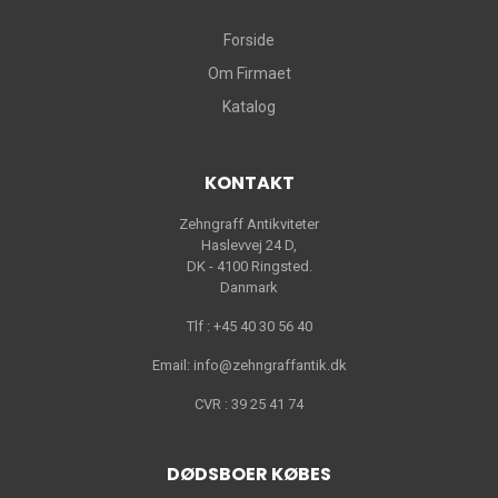
Forside
Om Firmaet
Katalog
KONTAKT
Zehngraff Antikviteter
Haslevvej 24 D,
DK - 4100 Ringsted.
Danmark
Tlf : +45 40 30 56 40
Email: info@zehngraffantik.dk
CVR : 39 25 41 74
DØDSBOER KØBES